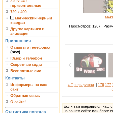
320 x 240
горизонтальные
720 x 400
скач
магический чёрный
квадрат
Просмотров: 1267 | Разме
Другие картинки и
анимация
Приложения
Отзывы о телефонах
(new)
Юмор и телефон
Секретные коды
Бесплатные смс
Контакты
Информеры на ваш
« Предыдущая
|
176
177
сайт
Обратная связь
О сайте!
Если вам понравился наш с
на вашем сайте или блоге с
Статистика портала