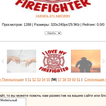
скачать эту картинку
Просмотров: 1288 | Размеры: 320x240px/29.9Kb | Рейтинг: 0.0/0
« Предыдущая
|
51
52
53
54
55
[
56
]
57
58
59
60
61
|
Следующая 
йт, то вы можете помочь нам разместив на вашем сайте или бл