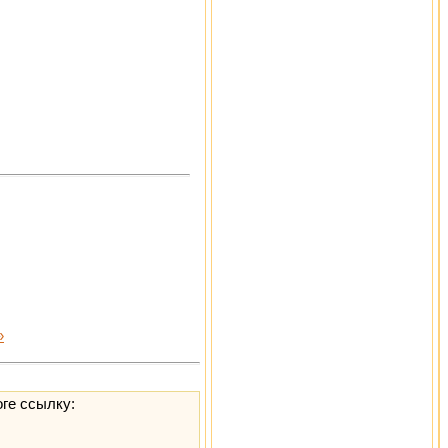
»
оге ссылку: