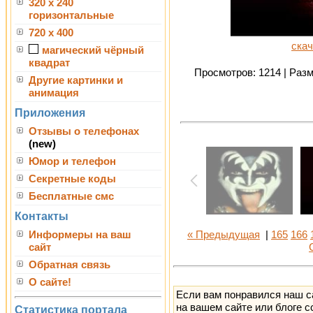
320 x 240
горизонтальные
720 x 400
скач
магический чёрный
квадрат
Просмотров: 1214 | Разме
Другие картинки и
анимация
Приложения
Отзывы о телефонах
(new)
Юмор и телефон
Секретные коды
Бесплатные смс
Контакты
Информеры на ваш
« Предыдущая
|
165
166
сайт
Обратная связь
О сайте!
Если вам понравился наш с
на вашем сайте или блоге с
Статистика портала