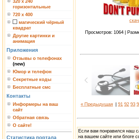
320 x 240
горизонтальные
720 x 400
скач
магический чёрный
квадрат
Просмотров: 1064 | Разме
Другие картинки и
анимация
Приложения
Отзывы о телефонах
(new)
Юмор и телефон
Секретные коды
Бесплатные смс
Контакты
Информеры на ваш
« Предыдущая
|
91
92
93
9
сайт
Обратная связь
О сайте!
Если вам понравился наш с
на вашем сайте или блоге с
Статистика портала