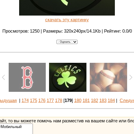
скачать эту картинку
Просмотров: 1250 | Размеры: 320x240px/14.1Kb | Рейтинг: 0.0/0
дыдущая
|
174
175
176
177
178
[
179
]
180
181
182
183
184
|
Следу
йт, то вы можете помочь нам разместив на вашем сайте или бл