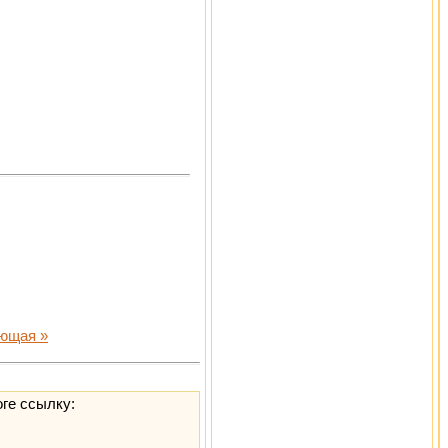
ющая »
оге ссылку: