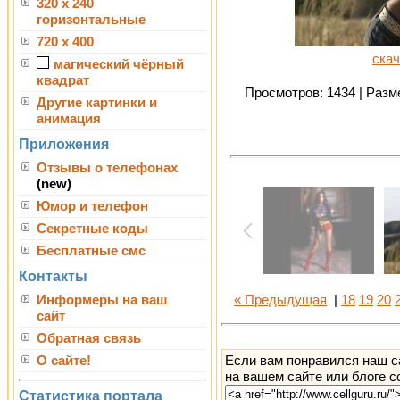
320 x 240
горизонтальные
720 x 400
скач
магический чёрный
квадрат
Просмотров: 1434 | Разме
Другие картинки и
анимация
Приложения
Отзывы о телефонах
(new)
Юмор и телефон
Секретные коды
Бесплатные смс
Контакты
Информеры на ваш
« Предыдущая
|
18
19
20
сайт
Обратная связь
Если вам понравился наш с
О сайте!
на вашем сайте или блоге с
Статистика портала