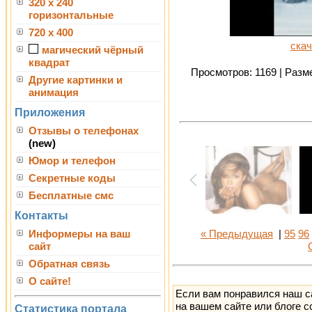
320 x 240
горизонтальные
720 x 400
скач
магический чёрный
квадрат
Просмотров: 1169 | Разме
Другие картинки и
анимация
Приложения
Отзывы о телефонах
(new)
Юмор и телефон
Секретные коды
Бесплатные смс
Контакты
Информеры на ваш
« Предыдущая
|
95
96
сайт
Обратная связь
О сайте!
Если вам понравился наш с
на вашем сайте или блоге с
Статистика портала