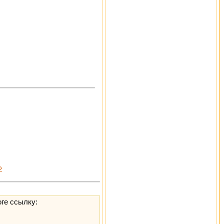
»
оге ссылку: