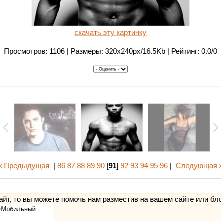
скачать эту картинку
Просмотров: 1106 | Размеры: 320x240px/16.5Kb | Рейтинг: 0.0/0
« Предыдущая
|
86
87
88
89
90
[
91
]
92
93
94
95
96
|
Следующая 
йт, то вы можете помочь нам разместив на вашем сайте или бл