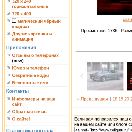
320 x 240
горизонтальные
720 x 400
скач
магический чёрный
квадрат
Просмотров: 1736 | Разме
Другие картинки и
анимация
Приложения
Отзывы о телефонах
(new)
Юмор и телефон
Секретные коды
Бесплатные смс
Контакты
Информеры на ваш
« Предыдущая
|
18
19
20
сайт
Обратная связь
Если вам понравился наш с
О сайте!
на вашем сайте или блоге с
Статистика портала