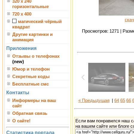
320 x 240
горизонтальные
720 x 400
скач
магический чёрный
квадрат
Просмотров: 1271 | Разме
Другие картинки и
анимация
Приложения
Отзывы о телефонах
(new)
Юмор и телефон
Секретные коды
Бесплатные смс
Контакты
Информеры на ваш
« Предыдущая
|
64
65
66
сайт
Обратная связь
Если вам понравился наш с
О сайте!
на вашем сайте или блоге с
Статистика портала