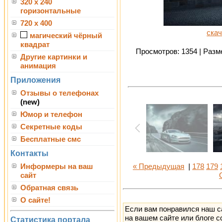
320 x 240
горизонтальные
720 x 400
скач
магический чёрный
квадрат
Просмотров: 1354 | Разме
Другие картинки и
анимация
Приложения
Отзывы о телефонах
(new)
Юмор и телефон
Секретные коды
Бесплатные смс
Контакты
Информеры на ваш
« Предыдущая
|
178
179
сайт
Обратная связь
О сайте!
Если вам понравился наш с
на вашем сайте или блоге с
Статистика портала