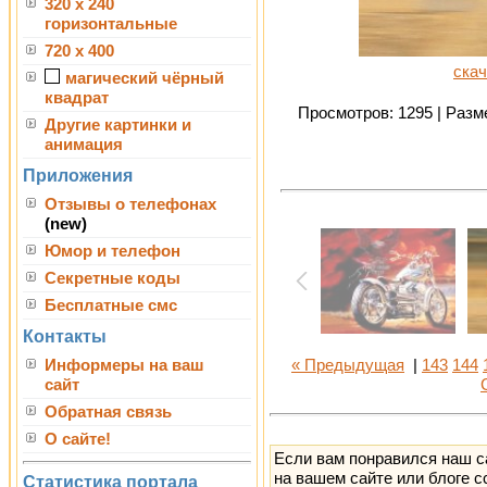
320 x 240
горизонтальные
720 x 400
скач
магический чёрный
квадрат
Просмотров: 1295 | Разме
Другие картинки и
анимация
Приложения
Отзывы о телефонах
(new)
Юмор и телефон
Секретные коды
Бесплатные смс
Контакты
Информеры на ваш
« Предыдущая
|
143
144
сайт
Обратная связь
О сайте!
Если вам понравился наш с
на вашем сайте или блоге с
Статистика портала