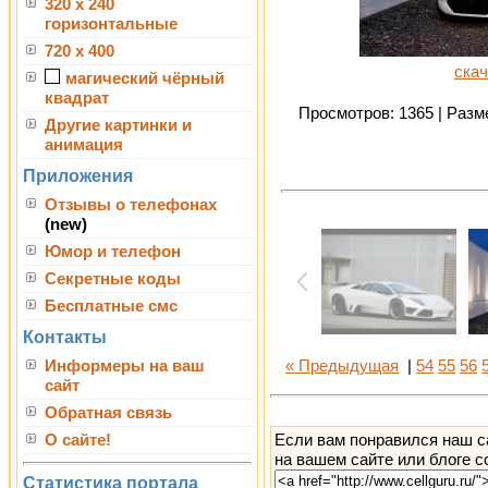
320 x 240
горизонтальные
720 x 400
скач
магический чёрный
квадрат
Просмотров: 1365 | Разме
Другие картинки и
анимация
Приложения
Отзывы о телефонах
(new)
Юмор и телефон
Секретные коды
Бесплатные смс
Контакты
Информеры на ваш
« Предыдущая
|
54
55
56
сайт
Обратная связь
Если вам понравился наш с
О сайте!
на вашем сайте или блоге с
Статистика портала