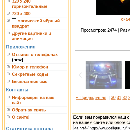
320 x 240
горизонтальные
720 x 400
скач
магический чёрный
квадрат
Просмотров: 2474 | Разме
Другие картинки и
анимация
Приложения
Отзывы о телефонах
(new)
Юмор и телефон
Секретные коды
Бесплатные смс
Контакты
Информеры на ваш
« Предыдущая
|
30
31
32
сайт
Обратная связь
Если вам понравился наш с
О сайте!
на вашем сайте или блоге с
Статистика портала