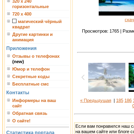
320 x 240
горизонтальные
720 x 400
скач
магический чёрный
квадрат
Просмотров: 1765 | Разме
Другие картинки и
анимация
Приложения
Отзывы о телефонах
(new)
Юмор и телефон
Секретные коды
Бесплатные смс
Контакты
Информеры на ваш
« Предыдущая
|
185
186
сайт
Обратная связь
О сайте!
Если вам понравился наш с
на вашем сайте или блоге с
Статистика портала