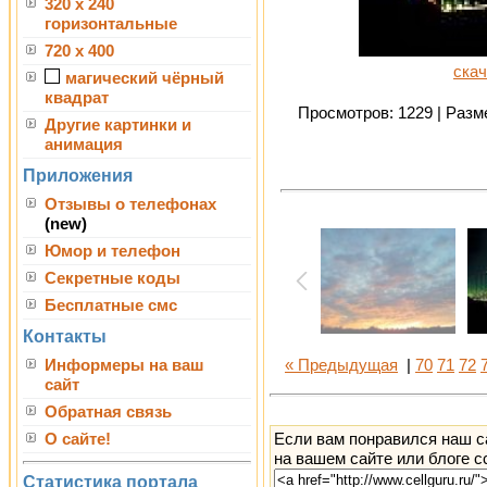
320 x 240
горизонтальные
720 x 400
скач
магический чёрный
квадрат
Просмотров: 1229 | Разме
Другие картинки и
анимация
Приложения
Отзывы о телефонах
(new)
Юмор и телефон
Секретные коды
Бесплатные смс
Контакты
Информеры на ваш
« Предыдущая
|
70
71
72
сайт
Обратная связь
Если вам понравился наш с
О сайте!
на вашем сайте или блоге с
Статистика портала