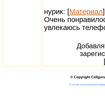
нурик: [
Материал
]
Очень понравилос
увлекаюсь телефо
Добавля
зареги
© Copyright Cellgur
В случае использования инфор