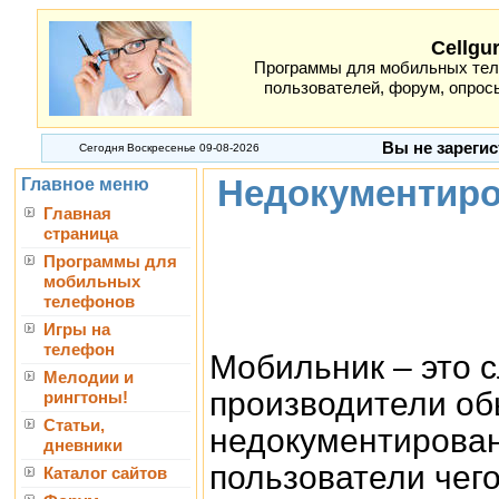
Cellgu
Программы для мобильных теле
пользователей, форум, опросы
Вы не зарегис
Сегодня Воскресенье 09-08-2026
Недокументиро
Главное меню
Главная
страница
Программы для
мобильных
телефонов
Игры на
телефон
Мобильник – это 
Мелодии и
производители об
рингтоны!
Статьи,
недокументирован
дневники
пользователи чего
Каталог сайтов