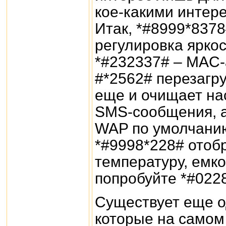
кое-какими интер
Итак, *#8999*8378
регулировка яркос
*#232337# – MAC-
#*2562# перезагру
еще и очищает на
SMS-сообщения, а
WAP по умолчанию
*#9998*228# отоб
температуру, емко
попробуйте *#022
Существует еще о
которые на самом