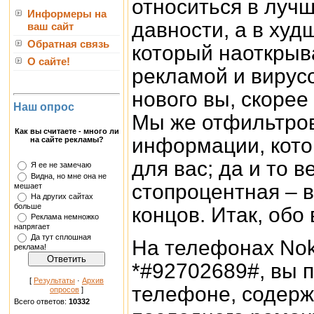
относиться в луч
Информеры на
давности, а в худ
ваш сайт
Обратная связь
который наоткрыв
О сайте!
рекламой и вирус
нового вы, скорее 
Наш опрос
Мы же отфильтров
Как вы считаете - много ли
информации, кото
на сайте рекламы?
для вас; да и то 
Я ее не замечаю
Видна, но мне она не
стопроцентная – в
мешает
На других сайтах
больше
концов. Итак, обо 
Реклама немножко
напрягает
Да тут сплошная
На телефонах Nok
реклама!
*#92702689#, вы 
[
Результаты
·
Архив
телефоне, содержа
опросов
]
Всего ответов:
10332