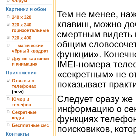
Форум
Картинки и обои
Тем не менее, на
240 x 320
клавиш, можно доб
320 x 240
горизонтальные
смертным видеть 
720 x 400
общим словосоче
магический
чёрный квадрат
функции». Конечн
Другие картинки
IMEI-номера теле
и анимация
«секретным» не от
Приложения
Отзывы о
показывает практи
телефонах
(new)
Следует сразу же 
Юмор и
телефон
информацию о сек
Секретные
функциях телефон
коды
Бесплатные смс
поисковиков, кото
Контакты