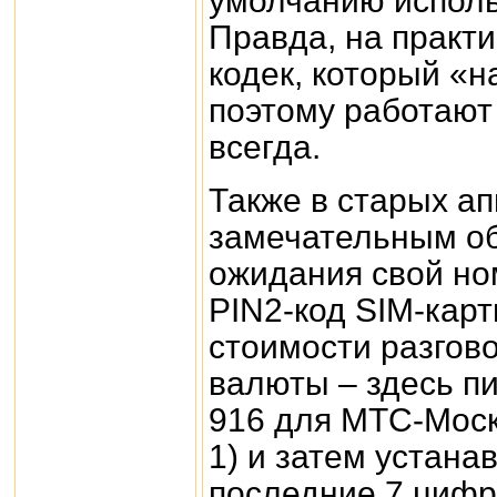
умолчанию использ
Правда, на практи
кодек, который «н
поэтому работают
всегда.
Также в старых а
замечательным об
ожидания свой но
PIN2-код SIM-карт
стоимости разгово
валюты – здесь п
916 для МТС-Моск
1) и затем устана
последние 7 цифр