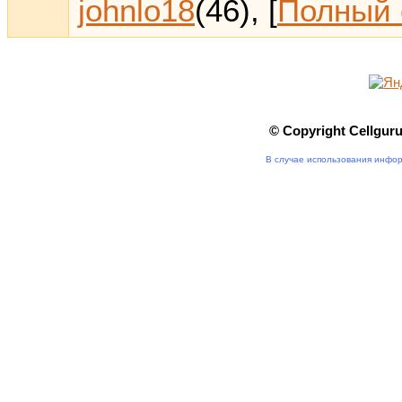
johnlo18
(46)
, [
Полный 
© Copyright Cellgur
В случае использования инфор