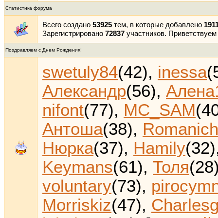
Статистика форума
Всего создано
53925
тем, в которые добавлено
191
Зарегистрировано
72837
участников. Приветствуем
Поздравляем с Днем Рождения!
swetuly84
(42)
,
inessa
(
Александр
(56)
,
Алена
nifont
(77)
,
MC_SAM
(4
Антоша
(38)
,
Romanic
Нюрка
(37)
,
Hamily
(32)
Keymans
(61)
,
Толя
(28
voluntary
(73)
,
pirocym
Morriskiz
(47)
,
Charles