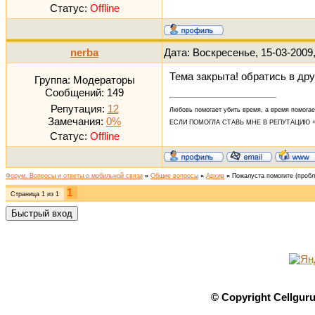
Статус:
Offline
nerba
Дата: Воскресенье, 15-03-2009
Тема закрыта! обратись в дру
Группа: Модераторы
Сообщений:
149
Репутация:
12
Любовь помогает убить время, а время помога
Замечания:
0%
ЕСЛИ ПОМОГЛА СТАВЬ МНЕ В РЕПУТАЦИЮ +
Статус:
Offline
Форум. Вопросы и ответы о мобильной связи
»
Общие вопросы
»
Архив
»
Пожалуста помогите
(проб
1
Страница
1
из
1
© Copyright Cellgur