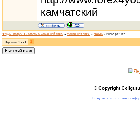
камчатский
Форум. Вопросы и ответы о мобильной связи
»
Мобильная связь
»
NOKIA
»
Public pictures
1
Страница
1
из
1
© Copyright Cellgur
В случае использования инфор