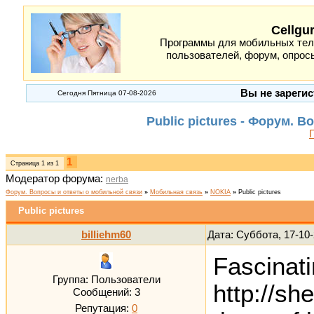
Cellgu
Программы для мобильных теле
пользователей, форум, опросы
Вы не зарегис
Сегодня Пятница 07-08-2026
Public pictures - Форум. 
1
Страница
1
из
1
Модератор форума:
nerba
Форум. Вопросы и ответы о мобильной связи
»
Мобильная связь
»
NOKIA
»
Public pictures
Public pictures
billiehm60
Дата: Суббота, 17-10
Fascinati
Группа: Пользователи
http://sh
Сообщений:
3
Репутация:
0