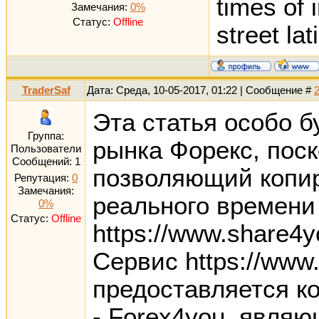
times of
Замечания:
0%
Статус:
Offline
street lat
TraderSaf
Дата: Среда, 10-05-2017, 01:22 | Сообщение #
Эта статья особо 
Группа:
рынка Форекс, поск
Пользователи
Сообщений:
1
позволяющий копир
Репутация:
0
Замечания:
реального времени 
0%
Статус:
Offline
https://www.share4y
Сервис https://www.
предоставляется ко
- Forex4you, явля