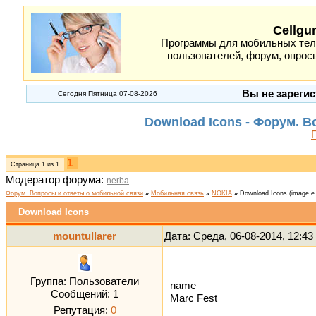
Cellgu
Программы для мобильных теле
пользователей, форум, опросы
Вы не зарегис
Сегодня Пятница 07-08-2026
Download Icons - Форум. 
1
Страница
1
из
1
Модератор форума:
nerba
Форум. Вопросы и ответы о мобильной связи
»
Мобильная связь
»
NOKIA
»
Download Icons
(image e
Download Icons
mountullarer
Дата: Среда, 06-08-2014, 12:4
Группа: Пользователи
name
Сообщений:
1
Marc Fest
Репутация:
0