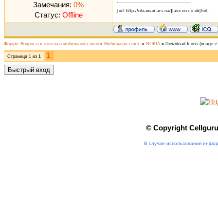
Замечания:
0%
[url=http://ukrainamars.ua/]favicon.co.uk[/url]
Статус:
Offline
Форум. Вопросы и ответы о мобильной связи
»
Мобильная связь
»
NOKIA
»
Download Icons
(image e
1
Страница
1
из
1
© Copyright Cellgur
В случае использования инфор