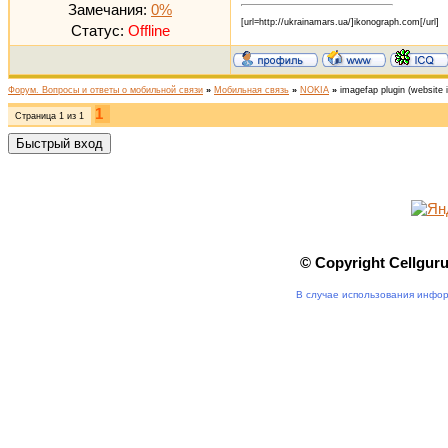
Замечания:
0%
[url=http://ukrainamars.ua/]ikonograph.com[/url]
Статус:
Offline
Форум. Вопросы и ответы о мобильной связи
»
Мобильная связь
»
NOKIA
»
imagefap plugin
(website 
1
Страница
1
из
1
© Copyright Cellgur
В случае использования инфор