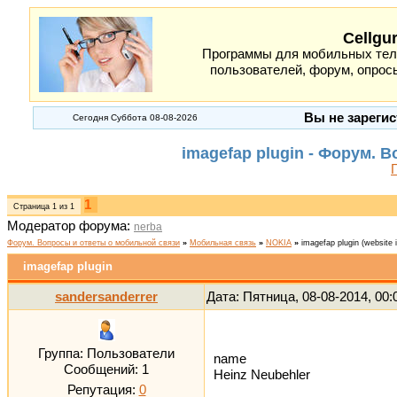
Cellgu
Программы для мобильных теле
пользователей, форум, опросы
Вы не зарегис
Сегодня Суббота 08-08-2026
imagefap plugin - Форум. 
1
Страница
1
из
1
Модератор форума:
nerba
Форум. Вопросы и ответы о мобильной связи
»
Мобильная связь
»
NOKIA
»
imagefap plugin
(website 
imagefap plugin
sandersanderrer
Дата: Пятница, 08-08-2014, 00
Группа: Пользователи
name
Сообщений:
1
Heinz Neubehler
Репутация:
0