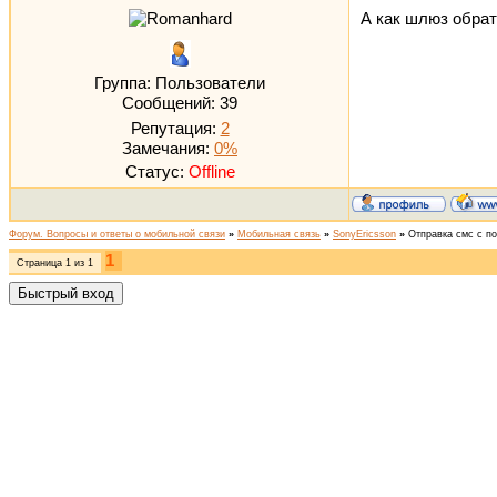
А как шлюз обра
Группа: Пользователи
Сообщений:
39
Репутация:
2
Замечания:
0%
Статус:
Offline
Форум. Вопросы и ответы о мобильной связи
»
Мобильная связь
»
SonyEricsson
»
Отправка смс с п
1
Страница
1
из
1