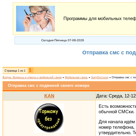
Программы для мобильных телефон
Сегодня Пятница 07-08-2026
Отправка смс с по
1
Страница
1
из
1
Форум. Вопросы и ответы о мобильной связи
»
Мобильная связь
»
SonyEricsson
»
Отправка смс с п
Отправка смс с подменой своего номера
KAN
Дата: Среда, 12-12
Есть возможность
обычной СМСки. П
Для начала ид
номер телефона, 
утвердительно.