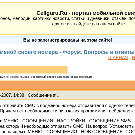
Cellguru.Ru - портал мобильной свя
ов, мелодии, картинки новости, статьи и дневники, отзывы пол
другое вы найдете на нашем сайте
Вы не зарегистрированы на этом сайте!
дменой своего номера - Форум. Вопросы и ответы
ГЛАВНАЯ
.
Н
одменой своего номера
(Бесплатный способ разыграть своих знакомых)
-2007, 14:38 | Сообщение #
1
 отправить СМС с подменой номера отправителя с одного телеф
ричём нет необходимости ни в каких программах - всё делаетс
ём в МЕНЮ - СООБЩЕНИЯ - НАСТРОЙКИ - СООБЩЕНИЕ SMS -
на который необходимо отправить СМС. На вопрос "Установить 
 Теперь идём в МЕНЮ - СООБЩЕНИЯ - НОВ.СООБЩЕНИЕ -СООБЩ.