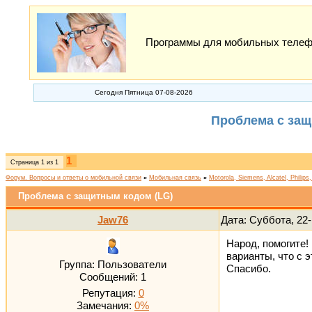
Программы для мобильных телефон
Сегодня Пятница 07-08-2026
Проблема с защ
1
Страница
1
из
1
Форум. Вопросы и ответы о мобильной связи
»
Мобильная связь
»
Motorola, Siemens, Alcatel, Philips
Проблема с защитным кодом (LG)
Jaw76
Дата: Суббота, 22
Народ, помогите!
варианты, что с 
Группа: Пользователи
Спасибо.
Сообщений:
1
Репутация:
0
Замечания:
0%