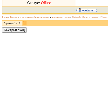
Статус:
Offline
Форум. Вопросы и ответы о мобильной связи
»
Мобильная связь
»
Motorola, Siemens, Alcatel, Philips
1
Страница
1
из
1