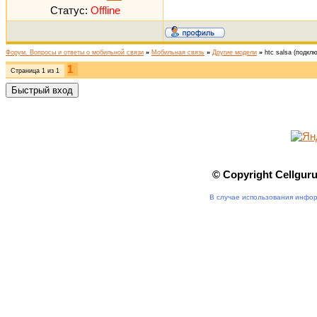
Статус:
Offline
Форум. Вопросы и ответы о мобильной связи
»
Мобильная связь
»
Другие модели
»
htc salsa
(подклю
1
Страница
1
из
1
© Copyright Cellgur
В случае использования инфор