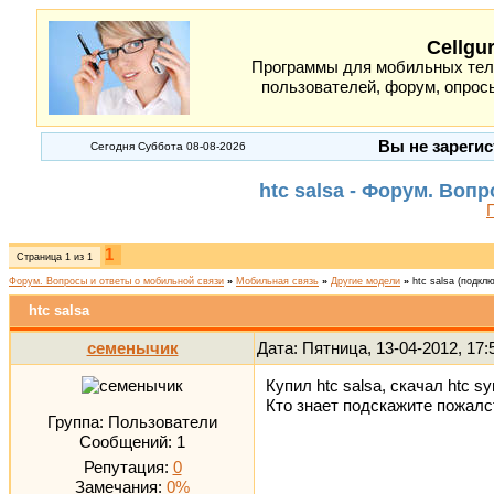
Cellgu
Программы для мобильных теле
пользователей, форум, опросы
Вы не зарегис
Сегодня Суббота 08-08-2026
htc salsa - Форум. Воп
1
Страница
1
из
1
Форум. Вопросы и ответы о мобильной связи
»
Мобильная связь
»
Другие модели
»
htc salsa
(подклю
htc salsa
семенычик
Дата: Пятница, 13-04-2012, 17
Купил htc salsa, скачал htc s
Кто знает подскажите пожалс
Группа: Пользователи
Сообщений:
1
Репутация:
0
Замечания:
0%