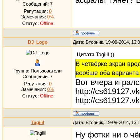
асфальт тянет? Б
Сообщений:
7
Репутация:
0
Замечания:
0%
Статус:
Offline
DJ_Logo
Дата: Вторник, 19-08-2014, 13
Цитата
Tagiiil
(
)
В четвёрке экран вро
Группа: Пользователи
вообще оба варианта 
Сообщений:
7
Вот вчера игралс
Репутация:
0
http://cs619127.
Замечания:
0%
Статус:
Offline
http://cs619127.
Tagiiil
Дата: Вторник, 19-08-2014, 13
Ну фотки ни о чё