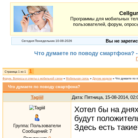
Cellgu
Программы для мобильных теле
пользователей, форум, опросы
Вы не зарегис
Сегодня Понедельник 10-08-2026
Что думаете по поводу смартфона? 
1
Страница
1
из
1
Форум. Вопросы и ответы о мобильной связи
»
Мобильная связь
»
Другие модели
»
Что думаете по 
Что думаете по поводу смартфона?
Tagiiil
Дата: Пятница, 15-08-2014, 02
Хотел бы на днях
будут положитель
Здесь есть такие
Группа: Пользователи
Сообщений:
7