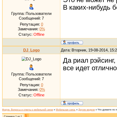
В каких-нибудь б
Группа: Пользователи
Сообщений:
7
Репутация:
0
Замечания:
0%
Статус:
Offline
DJ_Logo
Дата: Вторник, 19-08-2014, 15
Да риал рэйсинг,
все идет отлично
Группа: Пользователи
Сообщений:
7
Репутация:
0
Замечания:
0%
Статус:
Offline
Форум. Вопросы и ответы о мобильной связи
»
Мобильная связь
»
Другие модели
»
Что думаете по 
1
Страница
1
из
1