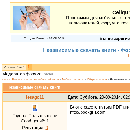
Cellgu
Программы для мобильных теле
пользователей, форум, опросы
Вы не зарегис
Сегодня Пятница 07-08-2026
Независимые скачать книги - Фо
1
Страница
1
из
1
Модератор форума:
nerba
Форум. Вопросы и ответы о мобильной связи
»
Мобильная связь
»
Общие вопросы
»
Независимые ск
Независимые скачать книги
lesago11
Дата: Суббота, 20-09-2014, 02
Блог с расстегнутым PDF книг
http://bookgrill.com
Группа: Пользователи
Сообщений:
1
Репутация:
0