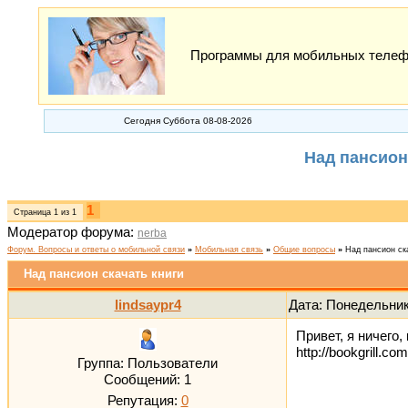
Программы для мобильных телефон
Сегодня Суббота 08-08-2026
Над пансион
1
Страница
1
из
1
Модератор форума:
nerba
Форум. Вопросы и ответы о мобильной связи
»
Мобильная связь
»
Общие вопросы
»
Над пансион ск
Над пансион скачать книги
lindsaypr4
Дата: Понедельник
Привет, я ничего
http://bookgrill.com
Группа: Пользователи
Сообщений:
1
Репутация:
0