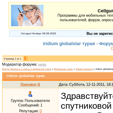
Cellgu
Программы для мобильных теле
пользователей, форум, опросы
Вы не зарегис
Сегодня Четверг 06-08-2026
iridium globalstar турая - Фо
1
Страница
1
из
1
Модератор форума:
nerba
Форум. Вопросы и ответы о мобильной связи
»
Мобильная связь
»
Общие вопросы
»
iridium globalsta
iridium globalstar турая
Operator-S
Дата: Суббота, 12-11-2011, 18
Здравствуйт
Группа: Пользователи
спутниковой 
Сообщений:
1
Репутация:
0