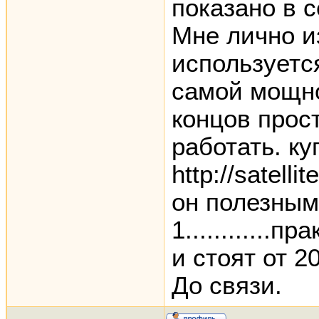
показано в 
Мне лично и
используетс
самой мощной
концов прос
работать. к
http://satell
он полезным
1............
и стоят от 2
До связи.