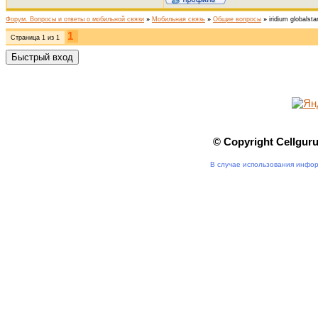
Форум. Вопросы и ответы о мобильной связи
»
Мобильная связь
»
Общие вопросы
»
iridium globalsta
1
Страница
1
из
1
© Copyright Cellgur
В случае использования инфор