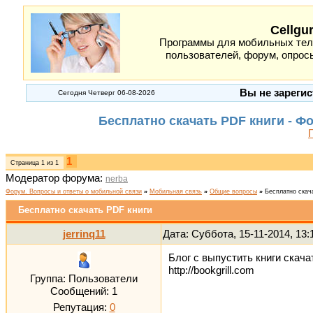
Cellgu
Программы для мобильных теле
пользователей, форум, опросы
Вы не зарегис
Сегодня Четверг 06-08-2026
Бесплатно скачать PDF книги - Ф
1
Страница
1
из
1
Модератор форума:
nerba
Форум. Вопросы и ответы о мобильной связи
»
Мобильная связь
»
Общие вопросы
»
Бесплатно скач
Бесплатно скачать PDF книги
jerrinq11
Дата: Суббота, 15-11-2014, 13
Блог с выпустить книги скача
http://bookgrill.com
Группа: Пользователи
Сообщений:
1
Репутация:
0