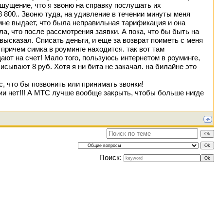
ощущение, что я звоню на справку послушать их
 800.. Звоню туда, на удивление в течении минуты меня
мне выдает, что была неправильная тарификация и она
ла, что после рассмотрения заявки. А пока, что бы быть на
высказал. Списать деньги, и еще за возврат поиметь с меня
 причем симка в роуминге находится. так вот там
ют на счет! Мало того, пользуюсь интернетом в роуминге,
сывают 8 руб. Хотя я ни бита не закачал. на билайне это
с, что бы позвонить или принимать звонки!
ии нет!!! А МТС лучше вообще закрыть, чтобы больше нигде
Поиск: