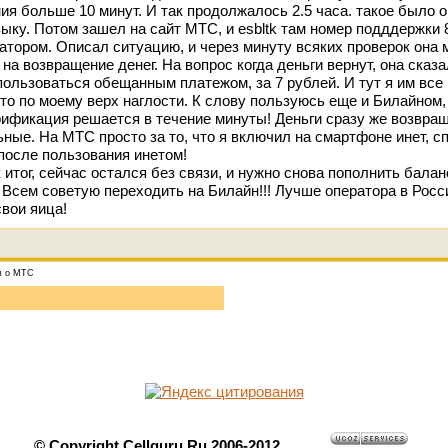
ия больше 10 минут. И так продолжалось 2.5 часа. такое было 
ку. Потом зашел на сайт МТС, и esbltk там номер подддержки 8
атором. Описал ситуацию, и через минуту всяких проверок она 
на возвращение денег. На вопрос когда деньги вернут, она сказа
спользоваться обещанным платежом, за 7 рублей. И тут я им все 
 это по моему верх наглости. К слову пользуюсь еще и Билайном,
ификация решается в течение минуты! Деньги сразу же возвраща
ые. На МТС просто за то, что я включил на смартфоне инет, спи
после пользования инетом!
 итог, сейчас остался без связи, и нужно снова пополнить балан
Всем советую переходить на Билайн!!! Лучше оператора в Росс
свои яица!
в о МТС
© Copyright Cellguru.Ru 2006-2012