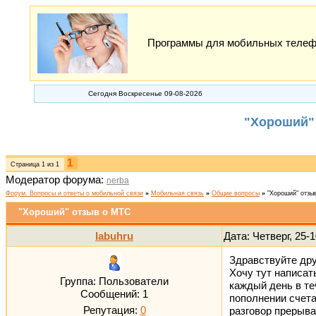
Программы для мобильных телефон
Сегодня Воскресенье 09-08-2026
"Хороший" 
1
Страница
1
из
1
Модератор форума:
nerba
Форум. Вопросы и ответы о мобильной связи
»
Мобильная связь
»
Общие вопросы
»
"Хороший" отзы
"Хороший" отзыв о МТС
labuhru
Дата: Четверг, 25-
Здравствуйте дру
Хочу тут написат
Группа: Пользователи
каждый день в те
Сообщений:
1
пополнении счета
Репутация:
0
разговор прерывае