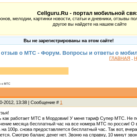
Cellguru.Ru - портал мобильной свя
ов, мелодии, картинки новости, статьи и дневники, отзывы пол
другое вы найдете на нашем сайте
Вы не зарегистрированы на этом сайте!
отзыв о МТС - Форум. Вопросы и ответы о моби
ГЛАВНАЯ
.
Н
в о МТС
10-2012, 13:38 | Сообщение #
1
зья!
ь как работает МТС в Мордовии! У меня тариф Супер МТС. Не п
чение месяца бесплатный час на все номера МТС по россии! О
 на 100р. снова предоставляется бесплатный час. Так вот, вчера
тся. Смотрю баланс денег нет. Звоню на справку, 10 минут звоню