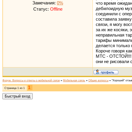
Замечания:
0%
что время ожидан
дебилоидную музы
Статус:
Offline
соединили с опер
составила заявку 
связи, я могу во
за их же косяки,
неправильная тар
тарифы минимальн
делается только 
Короче говоря как
МТС - ОТСТОЙ!!! 
они не рисовали 
Форум. Вопросы и ответы о мобильной связи
»
Мобильная связь
»
Общие вопросы
»
"Хороший" отзы
1
Страница
1
из
1