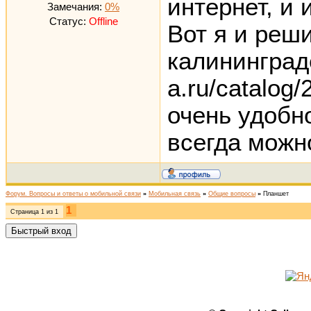
интернет, и 
Замечания:
0%
Статус:
Offline
Вот я и реш
калининграде
a.ru/catalog/
очень удобн
всегда можн
Форум. Вопросы и ответы о мобильной связи
»
Мобильная связь
»
Общие вопросы
»
Планшет
1
Страница
1
из
1