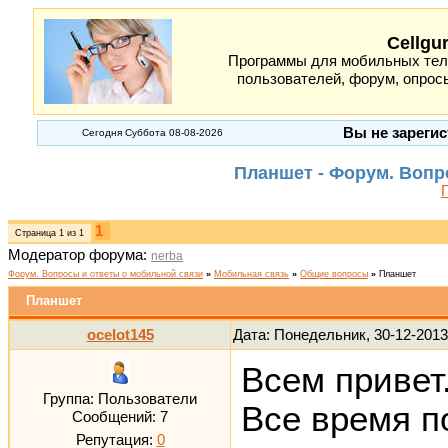
Cellgu
Программы для мобильных теле
пользователей, форум, опросы
Вы не зарегис
Сегодня Суббота 08-08-2026
Планшет - Форум. Вопр
1
Страница
1
из
1
Модератор форума:
nerba
Форум. Вопросы и ответы о мобильной связи
»
Мобильная связь
»
Общие вопросы
»
Планшет
Планшет
ocelot145
Дата: Понедельник, 30-12-2013
Всем привет.
Группа: Пользователи
Все время п
Сообщений:
7
Репутация:
0