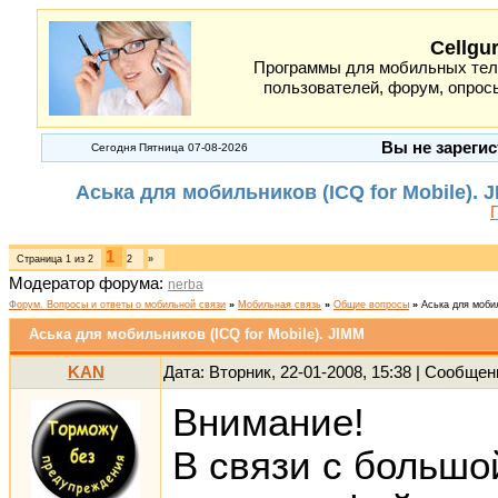
Cellgu
Программы для мобильных теле
пользователей, форум, опросы
Вы не зарегис
Сегодня Пятница 07-08-2026
Аська для мобильников (ICQ for Mobile).
1
Страница
1
из
2
2
»
Модератор форума:
nerba
Форум. Вопросы и ответы о мобильной связи
»
Мобильная связь
»
Общие вопросы
»
Аська для мобил
Аська для мобильников (ICQ for Mobile). JIMM
KAN
Дата: Вторник, 22-01-2008, 15:38 | Сообще
Внимание!
В связи с большо