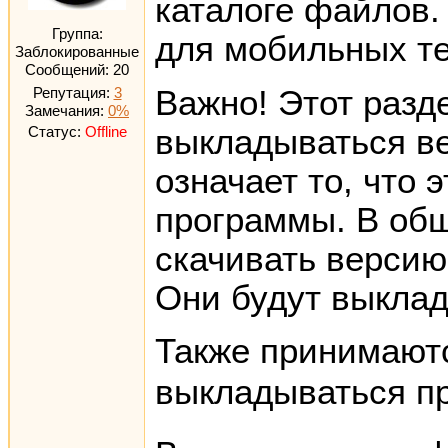
каталоге файлов.
Группа:
для мобильных т
Заблокированные
Сообщений:
20
Важно! Этот разд
Репутация:
3
Замечания:
0%
выкладываться в
Статус:
Offline
означает то, что
программы. В общ
скачивать версию
Они будут выклад
Также принимаютс
выкладываться пр