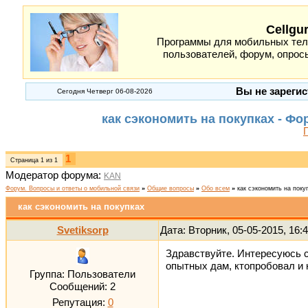
Cellgu
Программы для мобильных теле
пользователей, форум, опросы
Вы не зарегис
Сегодня Четверг 06-08-2026
как сэкономить на покупках - Ф
1
Страница
1
из
1
Модератор форума:
KAN
Форум. Вопросы и ответы о мобильной связи
»
Общие вопросы
»
Обо всем
»
как сэкономить на поку
как сэкономить на покупках
Svetiksorp
Дата: Вторник, 05-05-2015, 16
Здравствуйте. Интересуюсь с
опытных дам, ктопробовал и 
Группа: Пользователи
Сообщений:
2
Репутация:
0