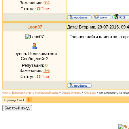
Замечания:
0%
Статус:
Offline
Leon07
Дата: Вторник, 28-07-2015, 09
Главное найти клиентов, а п
Группа: Пользователи
Сообщений:
2
Репутация:
0
Замечания:
0%
Статус:
Offline
Форум. Вопросы и ответы о мобильной связи
»
Общие вопросы
»
Обо всем
»
как сэкономить на поку
1
Страница
1
из
1