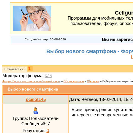
Cellgu
Программы для мобильных теле
пользователей, форум, опросы
Вы не зарегис
Сегодня Четверг 06-08-2026
Выбор нового смартфона - Фор
1
Страница
1
из
1
Модератор форума:
KAN
Форум. Вопросы и ответы о мобильной связи
»
Общие вопросы
»
Обо всем
»
Выбор нового смартфо
Выбор нового смартфона
ocelot145
Дата: Четверг, 13-02-2014, 18:
Всем привет, решил купить но
интересные и современные мо
Группа: Пользователи
Сообщений:
7
Репутация:
0