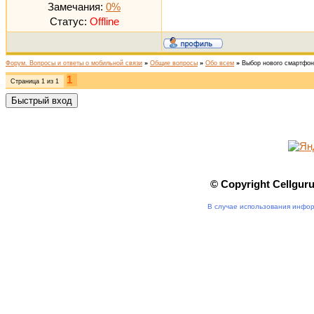
Замечания:
0%
Статус:
Offline
Форум. Вопросы и ответы о мобильной связи
»
Общие вопросы
»
Обо всем
»
Выбор нового смартфо
1
Страница
1
из
1
© Copyright Cellgur
В случае использования инфор