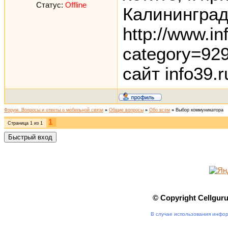
Статус:
Offline
Калинингра
http://www.in
category=92
сайт info39.r
Форум. Вопросы и ответы о мобильной связи
»
Общие вопросы
»
Обо всем
»
Выбор коммуникатора
1
Страница
1
из
1
© Copyright Cellgur
В случае использования инфор