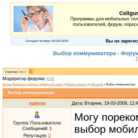
Cellgu
Программы для мобильных теле
пользователей, форум, опросы
Вы не зарегис
Сегодня Четверг 06-08-2026
Выбор коммуникатора - Форум
1
Страница
1
из
1
Модератор форума:
KAN
Форум. Вопросы и ответы о мобильной связи
»
Общие вопросы
»
Обо всем
»
Выбор коммуникатора
Выбор коммуникатора
maksya
Дата: Вторник, 18-03-2008, 12
Могу пореко
Группа: Пользователи
выбор моби
Сообщений:
1
Репутация:
0