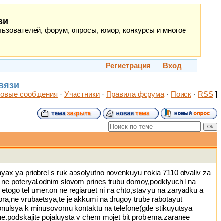
зи
ьзователей, форум, опросы, юмор, конкурсы и многое
Регистрация
Вход
связи
овые сообщения
·
Участники
·
Правила форума
·
Поиск
·
RSS
]
ax ya priobrel s ruk absolyutno novenkuyu nokia 7110 otvaliv za
ka ne poteryal.odnim slovom prines trubu domoy,podklyuchil na
etogo tel umer.on ne regiaruet ni na chto,stavlyu na zaryadku a
ra,ne vrubaetsya,te je akkumi na drugoy trube rabotayut
ronulsya k minusovomu kontaktu na telefone(gde stikuyutsya
fone.podskajite pojaluysta v chem mojet bit problema.zaranee