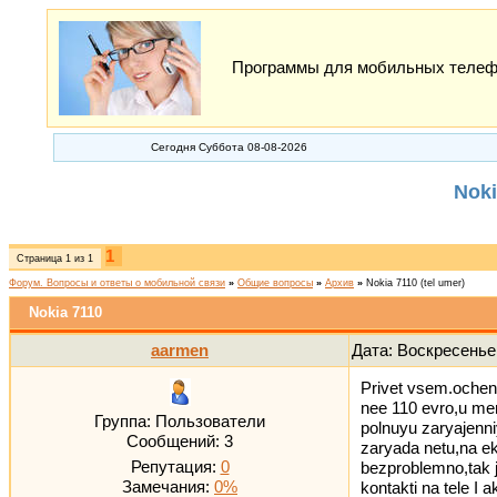
Программы для мобильных телефон
Сегодня Суббота 08-08-2026
Noki
1
Страница
1
из
1
Форум. Вопросы и ответы о мобильной связи
»
Общие вопросы
»
Архив
»
Nokia 7110
(tel umer)
Nokia 7110
aarmen
Дата: Воскресенье
Privet vsem.ochen
nee 110 evro,u men
Группа: Пользователи
polnuyu zaryajenni
Сообщений:
3
zaryada netu,na ek
Репутация:
0
bezproblemno,tak j
Замечания:
0%
kontakti na tele I 