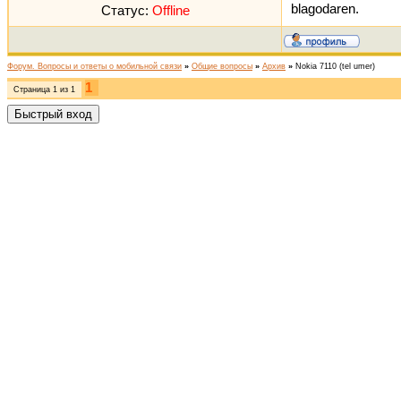
blagodaren.
Статус:
Offline
Форум. Вопросы и ответы о мобильной связи
»
Общие вопросы
»
Архив
»
Nokia 7110
(tel umer)
1
Страница
1
из
1