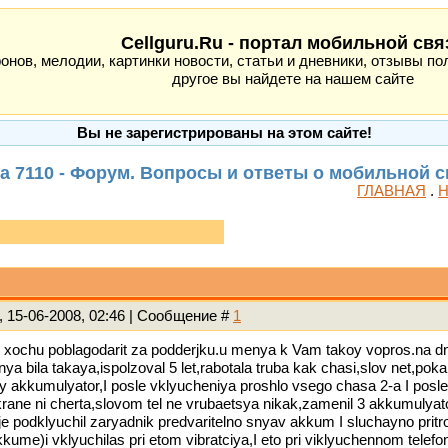
Cellguru.Ru - портал мобильной свя
ов, мелодии, картинки новости, статьи и дневники, отзывы пол
другое вы найдете на нашем сайте
Вы не зарегистрированы на этом сайте!
a 7110 - Форум. Вопросы и ответы о мобильной 
ГЛАВНАЯ
.
Н
, 15-06-2008, 02:46 | Сообщение #
1
 xochu poblagodarit za podderjku.u menya k Vam takoy vopros.na dny
ya bila takaya,ispolzoval 5 let,rabotala truba kak chasi,slov net,po
y akkumulyator,I posle vklyucheniya proshlo vsego chasa 2-a I posle 
rane ni cherta,slovom tel ne vrubaetsya nikak,zamenil 3 akkumulyato
e podklyuchil zaryadnik predvaritelno snyav akkum I sluchayno prit
akkume)i vklyuchilas pri etom vibratciya,I eto pri viklyuchennom tele