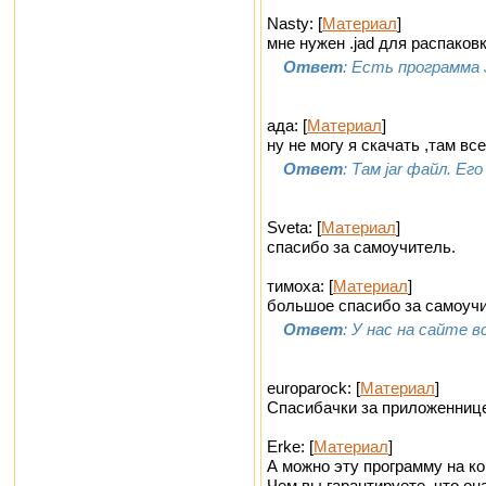
Nasty: [
Материал
]
мне нужен .jad для распаковк
Ответ
: Есть программа 
ада: [
Материал
]
ну не могу я скачать ,там все п
Ответ
: Там jar файл. Ег
Sveta: [
Материал
]
спасибо за самоучитель.
тимоха: [
Материал
]
большое спасибо за самоучит
Ответ
: У нас на сайте 
europarock: [
Материал
]
Спасибачки за приложеннице!
Erke: [
Материал
]
А можно эту программу на к
Чем вы гарантируете, что он