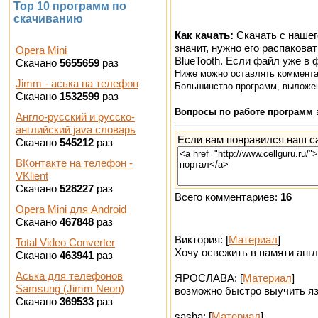
Top 10 программ по
скачиванию
Как качать:
Скачать с нашег
значит, нужно его распакова
Opera Mini
BlueTooth. Если файл уже в
Скачано
5655659
раз
Ниже можно оставлять коммент
Jimm - аська на телефон
Большинство программ, выложен
Скачано
1532599
раз
Вопросы по работе программ 
Англо-русский и русско-
английский java словарь
Если вам понравился наш са
Скачано
545212
раз
ВКонтакте на телефон -
VKlient
Скачано
528227
раз
Всего комментариев:
16
Opera Mini для Android
Скачано
467848
раз
Виктория: [
Материал
]
Total Video Converter
Хочу освежить в памяти анг
Скачано
463941
раз
Аська для телефонов
ЯРОСЛАВА: [
Материал
]
Samsung (Jimm Neon)
возможно быстро выучить я
Скачано
369533
раз
sasha: [
Материал
]