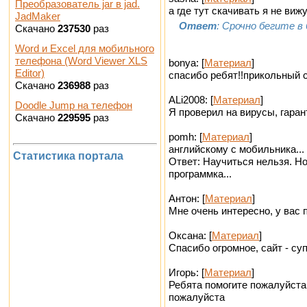
Преобразователь jar в jad.
а где тут скачивать я не виж
JadMaker
Ответ
: Срочно бегите в
Скачано
237530
раз
Word и Excel для мобильного
телефона (Word Viewer XLS
bonya: [
Материал
]
Editor)
спасибо ребят!!прикольный с
Скачано
236988
раз
ALi2008: [
Материал
]
Doodle Jump на телефон
Я проверил на вирусы, гаран
Скачано
229595
раз
pomh: [
Материал
]
английскому с мобильника...
Статистика портала
Ответ: Научиться нельзя. Но
программка...
Антон: [
Материал
]
Мне очень интересно, у вас п
Оксана: [
Материал
]
Спасибо огромное, сайт - суп
Игорь: [
Материал
]
Ребята помогите пожалуйста
пожалуйста