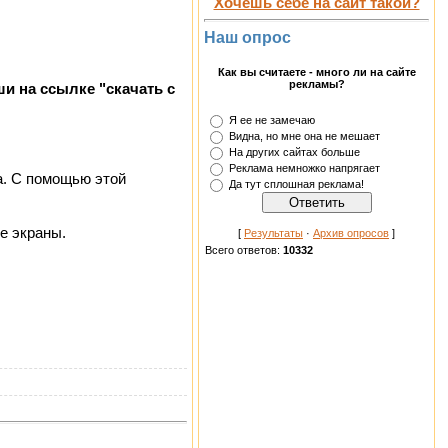
Хочешь себе на сайт такой?
Наш опрос
Как вы считаете - много ли на сайте
рекламы?
и на ссылке "скачать с
Я ее не замечаю
Видна, но мне она не мешает
На других сайтах больше
Реклама немножко напрягает
на. С помощью этой
Да тут сплошная реклама!
е экраны.
[
Результаты
·
Архив опросов
]
Всего ответов:
10332