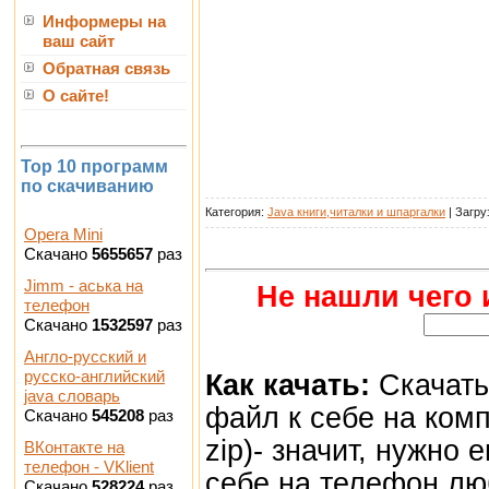
Информеры на
ваш сайт
Обратная связь
О сайте!
Top 10 программ
по скачиванию
Категория:
Java книги,читалки и шпаргалки
| Загру
Opera Mini
Скачано
5655657
раз
Jimm - аська на
Не нашли чего 
телефон
Скачано
1532597
раз
Англо-русский и
русско-английский
Как качать:
Скачать
java словарь
файл к себе на ком
Скачано
545208
раз
zip)- значит, нужно 
ВКонтакте на
телефон - VKlient
себе на телефон лю
Скачано
528224
раз