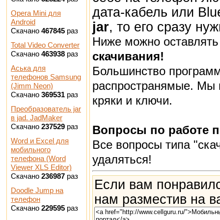
дата-кабель или Bl
Opera Mini для
Android
jar
, то его сразу ну
Скачано
467845
раз
Ниже можно оставлят
Total Video Converter
Скачано
463938
раз
скачивания!
Аська для
Большинство программ
телефонов Samsung
распространямые. Мы 
(Jimm Neon)
Скачано
369531
раз
кряки и ключи.
Преобразователь jar
в jad. JadMaker
Скачано
237529
раз
Вопросы по работе 
Word и Excel для
Все вопросы типа "скач
мобильного
удаляться!
телефона (Word
Viewer XLS Editor)
Скачано
236987
раз
Если вам понравилс
Doodle Jump на
нам разместив на в
телефон
Скачано
229595
раз