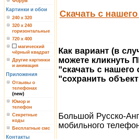
Форум
Картинки и обои
Скачать с нашего
240 x 320
320 x 240
горизонтальные
720 x 400
магический
Как вариант (в сл
чёрный квадрат
можете кликнуть 
Другие картинки
и анимация
"скачать с нашего
Приложения
"сохранить объект 
Отзывы о
телефонах
(new)
Юмор и
телефон
Большой Русско-Анг
Секретные
коды
мобильного телефона
Бесплатные смс
Контакты