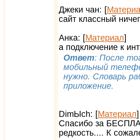
Джеки чан: [
Матери
сайт классный ниче
Анка: [
Материал
]
а подключение к ин
Ответ
: После то
мобильный телефон
нужно. Словарь ра
приложение.
DimЫch: [
Материал
]
Спасибо за БЕСПЛАТ
редкость.... К сожале