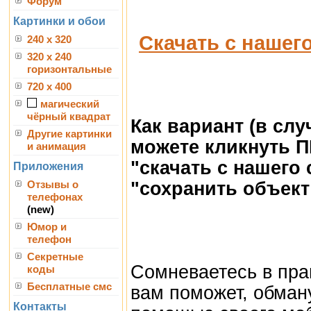
Форум
Картинки и обои
Скачать с нашег
240 x 320
320 x 240
горизонтальные
720 x 400
магический
чёрный квадрат
Как вариант (в сл
Другие картинки
можете кликнуть 
и анимация
"скачать с нашего
Приложения
"сохранить объект 
Отзывы о
телефонах
(new)
Юмор и
телефон
Секретные
Сомневаетесь в пра
коды
Бесплатные смс
вам поможет, обману
Контакты