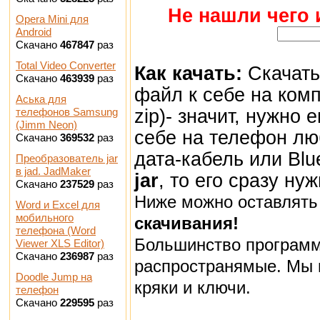
Не нашли чего 
Opera Mini для
Android
Скачано
467847
раз
Total Video Converter
Как качать:
Скачать
Скачано
463939
раз
файл к себе на ком
Аська для
zip)- значит, нужно 
телефонов Samsung
(Jimm Neon)
себе на телефон лю
Скачано
369532
раз
дата-кабель или Bl
Преобразователь jar
в jad. JadMaker
jar
, то его сразу ну
Скачано
237529
раз
Ниже можно оставлят
Word и Excel для
мобильного
скачивания!
телефона (Word
Большинство программ
Viewer XLS Editor)
Скачано
236987
раз
распространямые. Мы 
Doodle Jump на
кряки и ключи.
телефон
Скачано
229595
раз