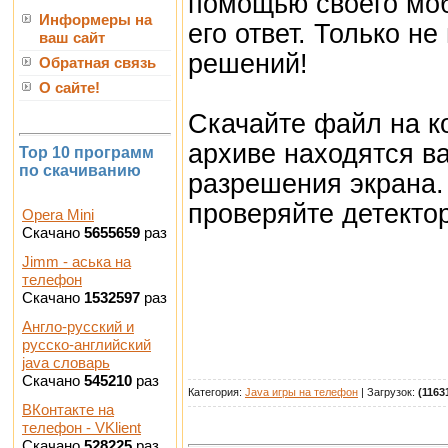
помощью своего моб
Информеры на
его ответ. Только н
ваш сайт
решений!
Обратная связь
О сайте!
Скачайте файл на к
архиве находятся в
Top 10 программ
по скачиванию
разрешения экрана. 
проверяйте детектор
Opera Mini
Скачано
5655659
раз
Jimm - аська на
телефон
Скачано
1532597
раз
Англо-русский и
русско-английский
java словарь
Скачано
545210
раз
Категория:
Java игры на телефон
| Загрузок:
(1163
ВКонтакте на
телефон - VKlient
Скачано
528225
раз