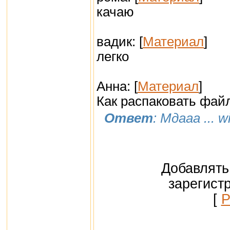
качаю
вадик: [
Материал
]
легко
Анна: [
Материал
]
Как распаковать фай
Ответ
: Мдааа ... 
Добавлять
зарегист
[
Р