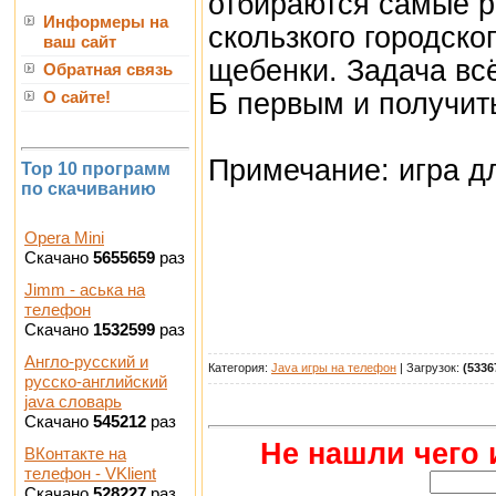
отбираются самые ра
Информеры на
скользкого городско
ваш сайт
щебенки. Задача всё
Обратная связь
Б первым и получит
О сайте!
Примечание: игра д
Top 10 программ
по скачиванию
Opera Mini
Скачано
5655659
раз
Jimm - аська на
телефон
Скачано
1532599
раз
Англо-русский и
Категория:
Java игры на телефон
| Загрузок:
(5336
русско-английский
java словарь
Скачано
545212
раз
Не нашли чего 
ВКонтакте на
телефон - VKlient
Скачано
528227
раз