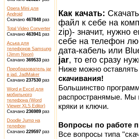
Opera Mini для
Как качать:
Скачать
Android
Скачано
467848
раз
файл к себе на ком
Total Video Converter
zip)- значит, нужно 
Скачано
463941
раз
себе на телефон лю
Аська для
дата-кабель или Bl
телефонов Samsung
(Jimm Neon)
jar
, то его сразу ну
Скачано
369533
раз
Ниже можно оставлят
Преобразователь jar
в jad. JadMaker
скачивания!
Скачано
237530
раз
Большинство программ
Word и Excel для
мобильного
распространямые. Мы 
телефона (Word
кряки и ключи.
Viewer XLS Editor)
Скачано
236989
раз
Doodle Jump на
Вопросы по работе 
телефон
Скачано
229597
раз
Все вопросы типа "скач