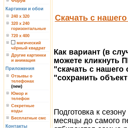
Форум
Картинки и обои
Скачать с нашего
240 x 320
320 x 240
горизонтальные
720 x 400
магический
чёрный квадрат
Как вариант (в сл
Другие картинки
можете кликнуть 
и анимация
"скачать с нашего
Приложения
"сохранить объект 
Отзывы о
телефонах
(new)
Юмор и
телефон
Секретные
Подготовка к сезону
коды
Бесплатные смс
месяцы до самого п
Контакты