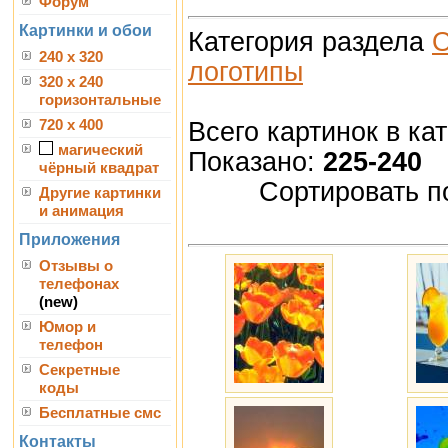
Форум
Картинки и обои
Категория раздела
О
240 x 320
логотипы
320 x 240
горизонтальные
Всего картинок в ка
720 x 400
магический
Показано:
225-240
чёрный квадрат
Сортировать п
Другие картинки
и анимация
Приложения
Отзывы о
телефонах
(new)
Юмор и
телефон
Секретные
коды
Бесплатные смс
Контакты