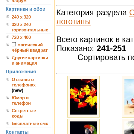
Форум
Картинки и обои
Категория раздела
О
240 x 320
логотипы
320 x 240
горизонтальные
Всего картинок в ка
720 x 400
магический
Показано:
241-251
чёрный квадрат
Сортировать п
Другие картинки
и анимация
Приложения
Отзывы о
телефонах
(new)
Юмор и
телефон
Секретные
коды
Бесплатные смс
Контакты