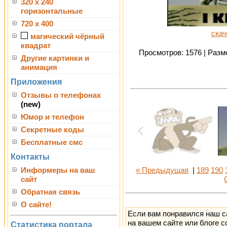
320 x 240
горизонтальные
720 x 400
скач
магический чёрный
квадрат
Просмотров: 1576 | Разме
Другие картинки и
анимация
Приложения
Отзывы о телефонах
(new)
Юмор и телефон
Секретные коды
Бесплатные смс
Контакты
Информеры на ваш
« Предыдущая
|
189
190
сайт
Обратная связь
О сайте!
Если вам понравился наш с
на вашем сайте или блоге с
Статистика портала