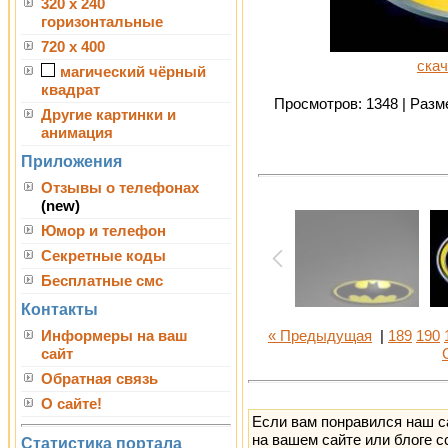
320 x 240
горизонтальные
720 x 400
скач
магический чёрный
квадрат
Просмотров: 1348 | Разме
Другие картинки и
анимация
Приложения
Отзывы о телефонах
(new)
Юмор и телефон
Секретные коды
Бесплатные смс
Контакты
Информеры на ваш
« Предыдущая
|
189
190
сайт
Обратная связь
О сайте!
Если вам понравился наш с
на вашем сайте или блоге с
Статистика портала