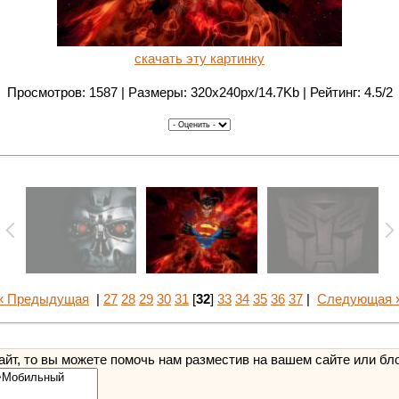
скачать эту картинку
Просмотров: 1587 | Размеры: 320x240px/14.7Kb | Рейтинг: 4.5/2
« Предыдущая
|
27
28
29
30
31
[
32
]
33
34
35
36
37
|
Следующая 
йт, то вы можете помочь нам разместив на вашем сайте или бл