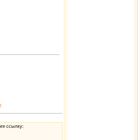
»
оге ссылку: