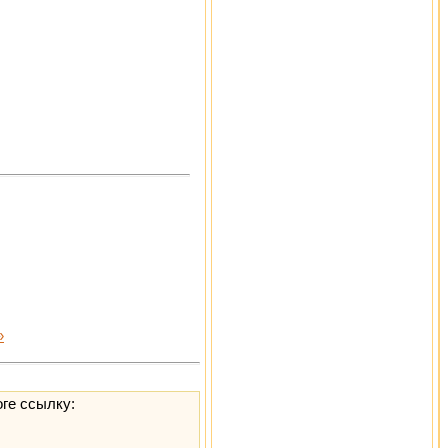
»
оге ссылку: