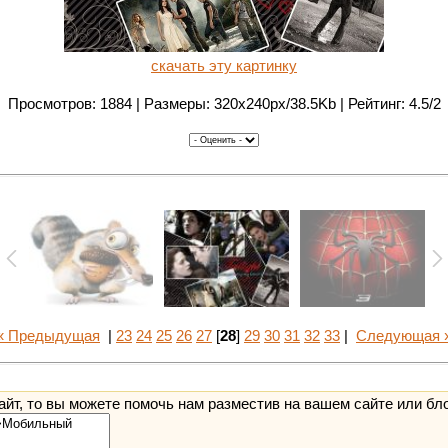
скачать эту картинку
Просмотров: 1884 | Размеры: 320x240px/38.5Kb | Рейтинг: 4.5/2
« Предыдущая
|
23
24
25
26
27
[
28
]
29
30
31
32
33
|
Следующая 
йт, то вы можете помочь нам разместив на вашем сайте или бл