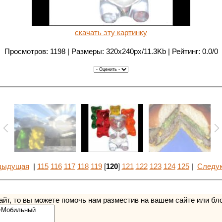
скачать эту картинку
Просмотров: 1198 | Размеры: 320x240px/11.3Kb | Рейтинг: 0.0/0
дыдущая
|
115
116
117
118
119
[
120
]
121
122
123
124
125
|
Следу
йт, то вы можете помочь нам разместив на вашем сайте или бл