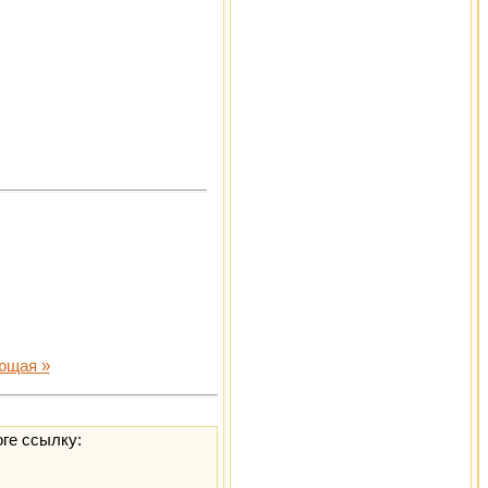
ющая »
оге ссылку: