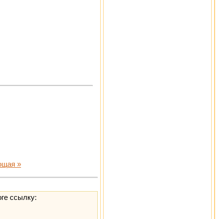
щая »
оге ссылку: