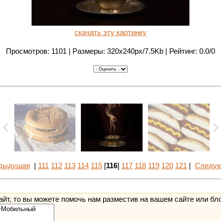
скачать эту картинку
Просмотров: 1101 | Размеры: 320x240px/7.5Kb | Рейтинг: 0.0/0
едыдущая
|
111
112
113
114
115
[
116
]
117
118
119
120
121
|
Следую
йт, то вы можете помочь нам разместив на вашем сайте или бл