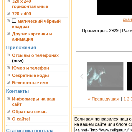
320 x 240
горизонтальные
720 x 400
скач
магический чёрный
квадрат
Просмотров: 2929 | Разме
Другие картинки и
анимация
Приложения
Отзывы о телефонах
(new)
Юмор и телефон
Секретные коды
Бесплатные смс
Контакты
Информеры на ваш
« Предыдущая
|
1
2
сайт
Обратная связь
Если вам понравился наш с
О сайте!
на вашем сайте или блоге с
Статистика портала